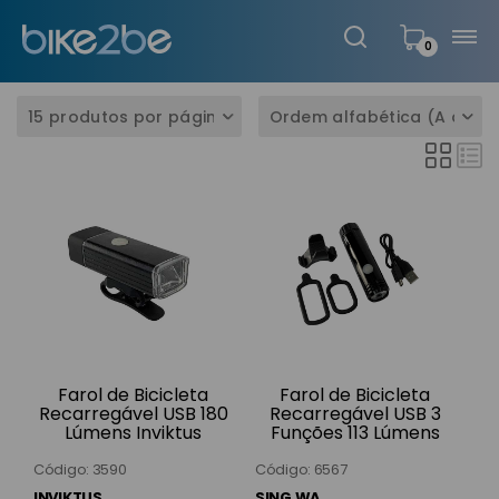
0
Farol de Bicicleta
Farol de Bicicleta
Recarregável USB 180
Recarregável USB 3
Lúmens Inviktus
Funções 113 Lúmens
em Alumínio Preto
7012F Sing Wa
Código: 3590
Código: 6567
INVIKTUS
SING WA