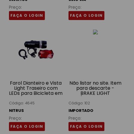
Preço:
Preço:
FAÇA O LOGIN
FAÇA O LOGIN
Farol Dianteiro e Vista
Não listar no site. Item
Light Traseiro com
para descarte -
LEDs para Bicicleta em
BRAKE LIGHT
Nylon Preto Nitrus
C/SETA+V LIGHT
C/SIRENE JY-338B IMP
Código: 4645
Código: 102
NITRUS
IMPORTADO
Preço:
Preço:
FAÇA O LOGIN
FAÇA O LOGIN