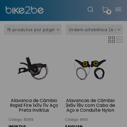
0
Alavanca de Câmbio
Alavancas de Câmbio
Rapid Fire 1x11v 11v Aço
3x6v 18v com Cabo de
Preta Inviktus
Aço e Conduíte Nylon
Pretas KD-03 Saiguan
Código: 10059
Código: 8401
INVIKTUS
SAIGUAN