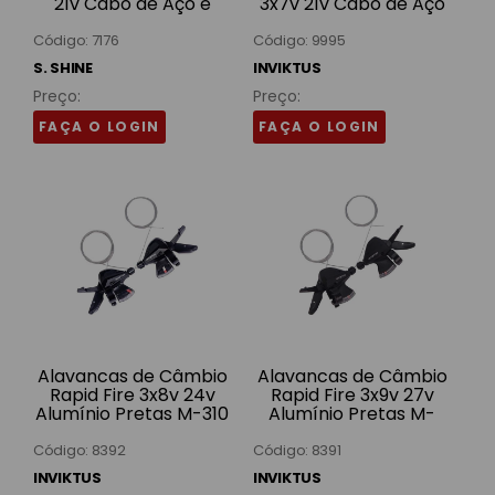
21v Cabo de Aço e
3x7v 21v Cabo de Aço
Conduíte Nylon Pretas
e Conduíte Nylon
SSYY-09A S. Shine
Pretas Inviktus
Código: 7176
Código: 9995
S. SHINE
INVIKTUS
Preço:
Preço:
FAÇA O LOGIN
FAÇA O LOGIN
Alavancas de Câmbio
Alavancas de Câmbio
Rapid Fire 3x8v 24v
Rapid Fire 3x9v 27v
Alumínio Pretas M-310
Alumínio Pretas M-
Inviktus
370 Inviktus
Código: 8392
Código: 8391
INVIKTUS
INVIKTUS